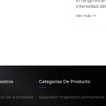
El rango estándar 
intensidad del ca
magnético para
Ver más >>
separadores magné
su importancia
sotros
Categorías De Producto
ión de la empresa
Separador magnético permanente