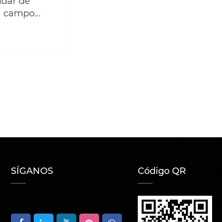
de
mpo
ticos y
SÍGANOS
Código QR