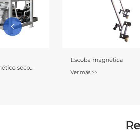

Escoba magnética
Colado
Ver más >>
Ver más
Re