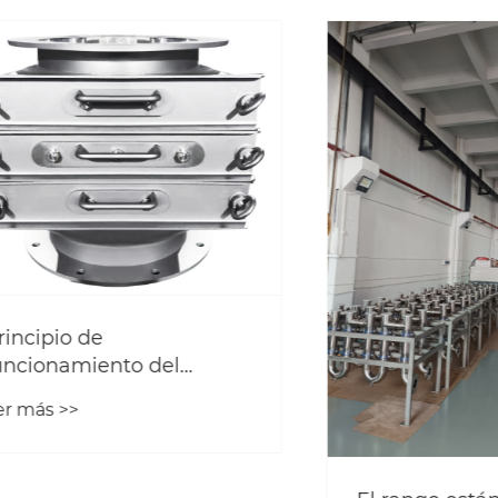
io de
namiento del
dor de hierro tipo
 >>