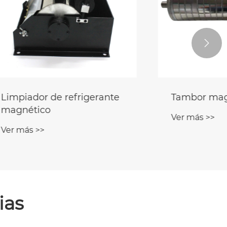

gerante
Tambor magnético
Ver más >>
ias