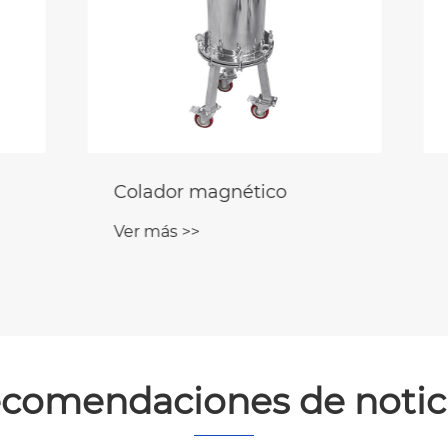
r magnético
Limpiador de refri
magnético
 >>
Ver más >>
comendaciones de notic