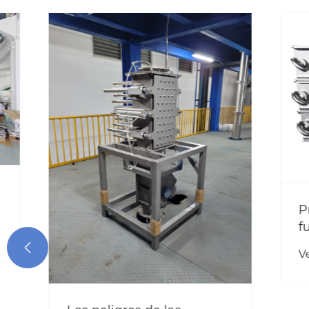
Princip
funcio
remove

Ver más
cajón