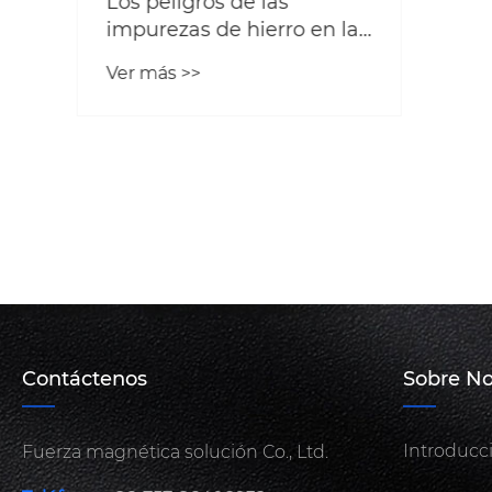
Los peligros de las
impurezas de hierro en la
producción de chile en
Ver más >>
polvo y el papel clave de
los separadores
magnéticos
Contáctenos
Sobre No
Introducc
Fuerza magnética solución Co., Ltd.