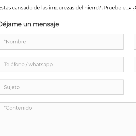
hi
Estás cansado de las impurezas del hierro? ¡Pruebe el
¿
ovedor de hierro giratorio completamente
sin
omático!
Déjame un mensaje