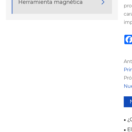
Herramienta magnética

pro
car
imp
Ant
Pri
Pró
Nue
¿
el 
E