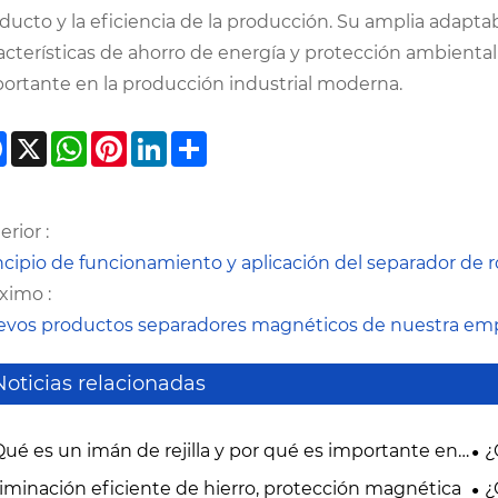
ducto y la eficiencia de la producción. Su amplia adaptab
acterísticas de ahorro de energía y protección ambienta
ortante en la producción industrial moderna.
Facebook
X
WhatsApp
Pinterest
LinkedIn
Share
erior :
ncipio de funcionamiento y aplicación del separador de r
ximo :
vos productos separadores magnéticos de nuestra empre
Noticias relacionadas
Qué es un imán de rejilla y por qué es importante en
¿
control de la contaminación industrial moderno?
pur
liminación eficiente de hierro, protección magnética
¿