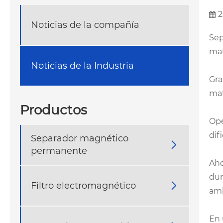
2
Noticias de la compañía
Sep
mat
Noticias de la Industria
Gra
mat
Productos
Ope
dif
Separador magnético

permanente
Aho
dur
Filtro electromagnético

amb
En 