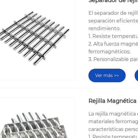
Separador de rejil
El separador de rej
separación eficiente
rendimiento.
1. Resiste temperat
2. Alta fuerza magné
ferromagnéticos;
3. Personalizable pa
Ver más >>
Rejilla Magnética
La rejilla magnética
materiales ferromag
características perso
1. Resiste temperat