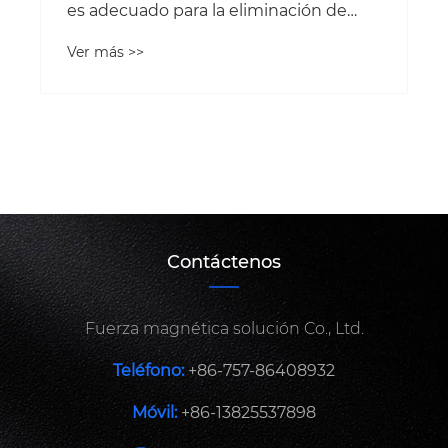
es adecuado para la eliminación de
hierro cerámico?
Ver más >>
Contáctenos
Fuerza magnética solución Co., Ltd.
Teléfono:
+86-757-86408932
Móvil:
+86-13825537898