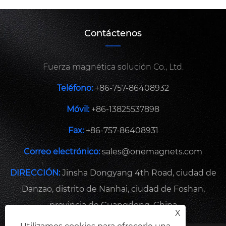
Contáctenos
Fuerza magnética solución Co., Ltd.
Teléfono:
+86-757-86408932
Móvil:
+86-13825537898
Fax:
+86-757-86408931
Correo electrónico:
sales@onemagnets.com
DIRECCIÓN:
Jinsha Dongyang 4th Road, ciudad de
Danzao, distrito de Nanhai, ciudad de Foshan,
provincia de Guangdong, China
X